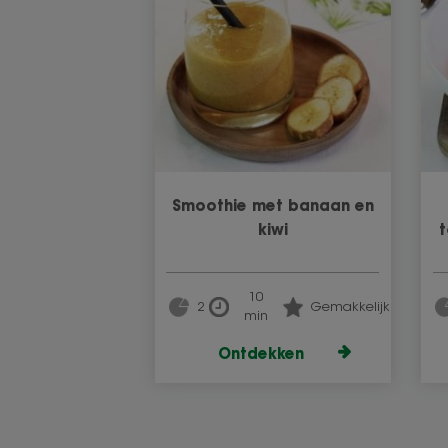
Smoothie met banaan en
kiwi
10
2
Gemakkelijk
min
Ontdekken