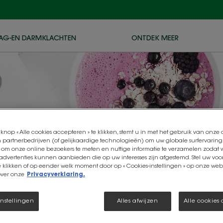
AG-EN DARMKLACHTEN
ONTDEK MEER
knop « Alle cookies accepteren » te klikken, stemt u in met het gebruik van onze
 partnerbedrijven (of gelijkaardige technologieën) om uw globale surfervaring
 om onze online bezoekers te meten en nuttige informatie te verzamelen zodat w
 advertenties kunnen aanbieden die op uw interesses zijn afgestemd. Stel uw voo
e klikken of op eender welk moment door op « Cookies-instellingen » op onze websi
over onze
Privacyverklaring.
elrijke rece
instellingen
Alles afwijzen
Alle cookies