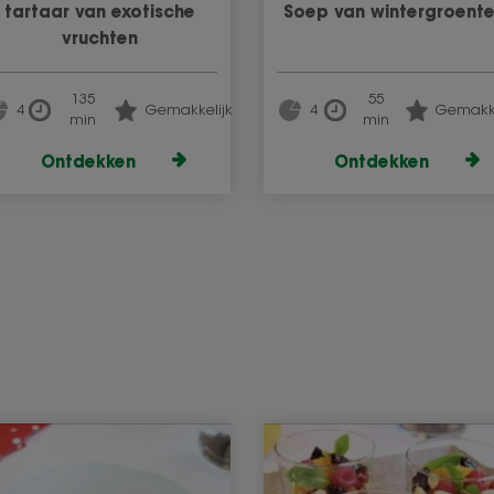
tartaar van exotische
Soep van wintergroent
vruchten
135
55
4
Gemakkelijk
4
Gemakke
min
min
Ontdekken
Ontdekken