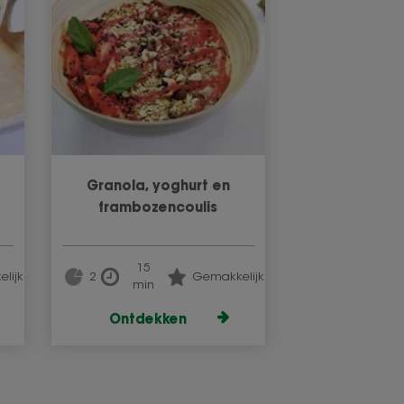
Granola, yoghurt en
frambozencoulis
15
lijk
2
Gemakkelijk
min
Ontdekken