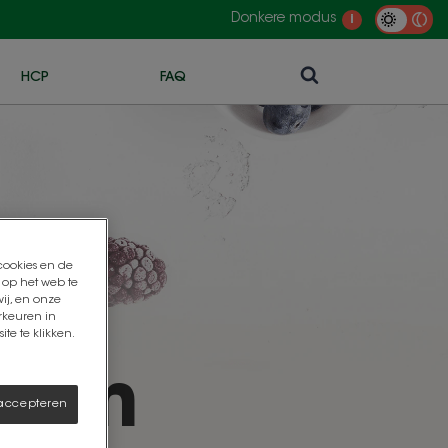
Donkere modus
i
HCP
FAQ
 cookies en de
 op het web te
ij, en onze
rkeuren in
te te klikken.
pten
 accepteren