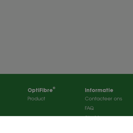
®
OptiFibre
Informatie
Product
Contacteer ons
FAQ
Site Map
Wettelijke