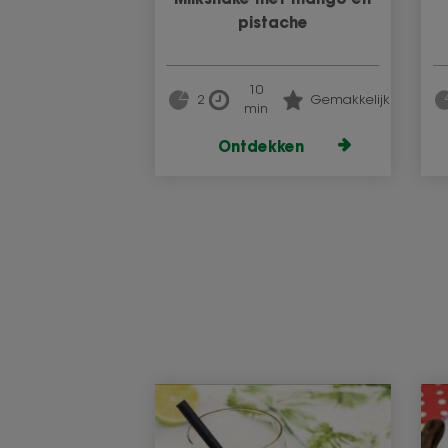
Milkshake met mango en
pistache
10
2
Gemakkelijk
min
Ontdekken