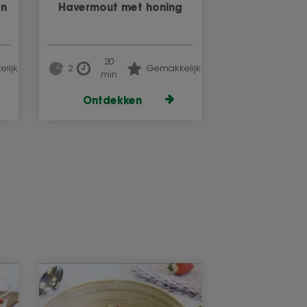
en
Havermout met honing
20
lijk
2
Gemakkelijk
min
Ontdekken