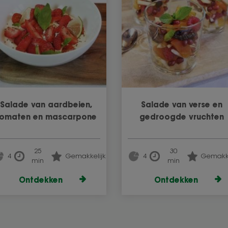
Salade van aardbeien,
Salade van verse en
tomaten en mascarpone
gedroogde vruchten
25
30
4
Gemakkelijk
4
Gemakke
min
min
Ontdekken
Ontdekken