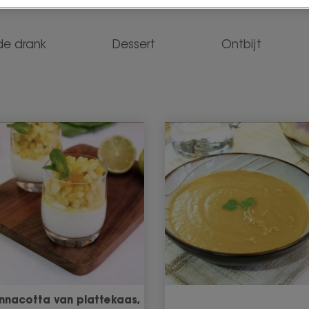
de drank
Dessert
Ontbijt
nnacotta van plattekaas,