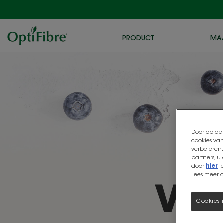
PRODUCT
MA
Door op de 
cookies van
verbeteren,
partners, u
door
hier
t
Lees meer 
Vez
Cookies-